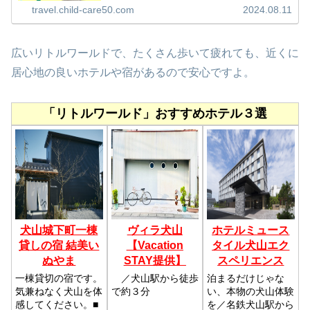
ルメな食べ物です！リトルワールドは...
travel.child-care50.com
2024.08.11
広いリトルワールドで、たくさん歩いて疲れても、近くに
居心地の良いホテルや宿があるので安心ですよ。
「リトルワールド」おすすめホテル３選
犬山城下町一棟
ヴィラ犬山
ホテルミュース
貸しの宿 結美い
【Vacation
タイル犬山エク
ぬやま
STAY提供】
スペリエンス
一棟貸切の宿です。
／犬山駅から徒歩
泊まるだけじゃな
気兼ねなく犬山を体
で約３分
い、本物の犬山体験
感してください。■
を／名鉄犬山駅から