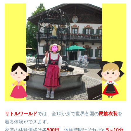
リトルワールド
では、全10か所で世界各国の
民族衣装
を
着る体験ができます。
衣装の体験価格は各
500円
、体験時間はそれぞれ
5～10分