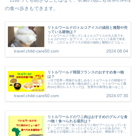
の食べ歩きもできます。
リトルワールドのトルコアイスの値段と種類や売
っている建物は？
リトルワールドで売っているトルコアイスが大人気です。
トルコの”のび～る”アイス、ドンドルマという名前で有名
です。このトルコアイスの現在の値段と種類がどうなって
いるか、ぜひ知りたいですね。リトルワールドのどこの建
物で販売されているのかも、事前...
travel.child-care50.com
2024.08.04
リトルワールド韓国フランスのおすすめ食べ物
は？
一日で世界一周旅行を楽しめるリトルワールドの韓国やフ
ランスのおすすめ食べ物を紹介します。リトルワールド園
内14か所のレストランでは、世界中の料理を食べることが
できます。中でも韓国やフランスの食べ物は人気がありま
すよ！今回は、リトルワールドの...
travel.child-care50.com
2024.07.30
リトルワールドのワニ肉はおすすめのグルメな食
べ物！食べられる場所は？
リトルワールドで食べられるワニ肉がブームになっていま
す。このワニ肉、いったいどんなメニューがあるのか、ワ
ニ肉をどの場所に行ったら食べられるか、興味津々です
ね！リトルワールドのワニ肉はほんとうにおすすめで、グ