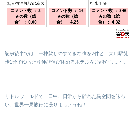
無人宿泊施設の為ス
徒歩１分
タッフは常駐してい
コメント数 ： 2
コメント数 ： 16
コメント数 ： 346
ません。■／名鉄犬
★の数（総
★の数（総
★の数（総
山駅より徒歩約８分
合）： 0.00
合）： 4.25
合）： 4.32
記事後半では、一棟貸しのすてきな宿を2件と、犬山駅徒
歩1分でゆったり伸び伸び休めるホテルをご紹介します。
リトルワールドで一日中、日常から離れた異空間を味わ
い、世界一周旅行に浸りましょうね！