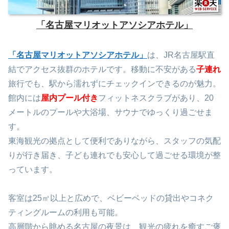
「名古屋マリオットアソシアホテル」
「名古屋マリオットアソシアホテル」
は、JR名古屋駅直
結でアクセス抜群のホテルです。移動に不安がある
子連れ
旅行でも、駅から濡れずにチェックインできるのが魅力。
館内には
屋内プール付き
フィットネスクラブがあり、20
メートルのプールや大浴場、サウナでゆっくり過ごせま
す。
東海観光の拠点として便利でありながら、スタッフの気配
りが行き届き、子ども連れでも安心して過ごせる環境が整
っています。
客室は25㎡以上と広めで、ベビーベッドの貸出やコネク
ティングルームの利用も可能。
高層階から眺める名古屋の夜景は、観光の疲れを癒すご褒