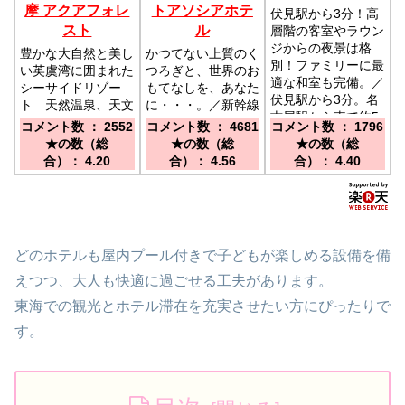
摩 アクアフォレ
トアソシアホテ
伏見駅から3分！高
スト
ル
層階の客室やラウン
ジからの夜景は格
豊かな大自然と美し
かつてない上質のく
別！ファミリーに最
い英虞湾に囲まれた
つろぎと、世界のお
適な和室も完備。／
シーサイドリゾー
もてなしを、あなた
伏見駅から3分。名
ト 天然温泉、天文
に・・・。／新幹線
古屋駅から車で約5
館 わんちゃん宿泊
到着⇒名古屋駅直結
コメント数 ： 2552
コメント数 ： 4681
コメント数 ： 1796
分。名古屋都心に位
可コテージ／近鉄賢
★フロント15階 ま
★の数（総
★の数（総
★の数（総
置するインターナシ
島駅よりシャトルバ
たは、中部国際空港
合）： 4.20
合）： 4.56
合）： 4.40
ョナルホテル。
スで25分／伊勢神
⇒名鉄特急約30分
宮から車で50分／
⇒名古屋駅直結★フ
志摩スペイン村オフ
ロント15階
ィシャルホテル★プ
レミアムパス有★車
どのホテルも屋内プール付きで子どもが楽しめる設備を備
25分
えつつ、大人も快適に過ごせる工夫があります。
東海での観光とホテル滞在を充実させたい方にぴったりで
す。