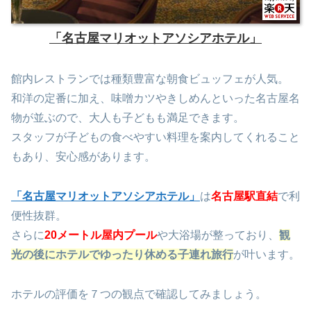
「名古屋マリオットアソシアホテル」
館内レストランでは種類豊富な朝食ビュッフェが人気。
和洋の定番に加え、味噌カツやきしめんといった名古屋名
物が並ぶので、大人も子どもも満足できます。
スタッフが子どもの食べやすい料理を案内してくれること
もあり、安心感があります。
「名古屋マリオットアソシアホテル」
は
名古屋駅直結
で利
便性抜群。
さらに
20メートル屋内プール
や大浴場が整っており、
観
光の後にホテルでゆったり休める子連れ旅行
が叶います。
ホテルの評価を７つの観点で確認してみましょう。