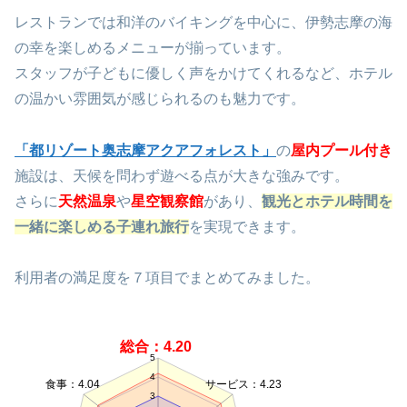
レストランでは和洋のバイキングを中心に、伊勢志摩の海
の幸を楽しめるメニューが揃っています。
スタッフが子どもに優しく声をかけてくれるなど、ホテル
の温かい雰囲気が感じられるのも魅力です。
「都リゾート奥志摩アクアフォレスト」
の
屋内プール付き
施設は、天候を問わず遊べる点が大きな強みです。
さらに
天然温泉
や
星空観察館
があり、
観光とホテル時間を
一緒に楽しめる子連れ旅行
を実現できます。
利用者の満足度を７項目でまとめてみました。
総合：4.20
5
4
食事：4.04
サービス：4.23
3