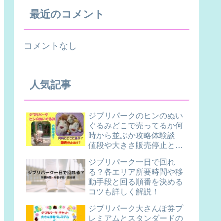
最近のコメント
コメントなし
人気記事
ジブリパークのヒンのぬい
ぐるみどこで売ってるか何
時から並ぶか攻略体験談
値段や大きさ販売停止と売
り切れ再入荷について
ジブリパーク一日で回れ
も！！
る？各エリア所要時間や移
動手段と回る順番を決める
コツも詳しく解説！
ジブリパーク大さんぽ券プ
レミアムとスタンダードの