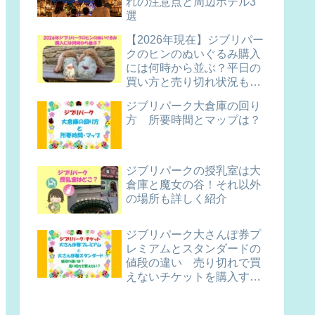
れの注意点と周辺ホテル3
選
【2026年現在】ジブリパー
クのヒンのぬいぐるみ購入
には何時から並ぶ？平日の
買い方と売り切れ状況も解
説
ジブリパーク大倉庫の回り
方 所要時間とマップは？
ジブリパークの授乳室は大
倉庫と魔女の谷！それ以外
の場所も詳しく紹介
ジブリパーク大さんぽ券プ
レミアムとスタンダードの
値段の違い 売り切れで買
えないチケットを購入する
コツは？