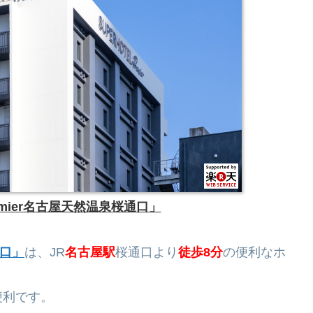
mier名古屋天然温泉桜通口」
通口」
は、JR
名古屋駅
桜通口より
徒歩8分
の便利なホ
便利です。