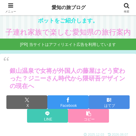
愛知の旅ブログ
愛知在住の主婦が、子供と一緒に楽しめる県内観光ス
メニュー
検索
ポットをご紹介します。
子連れ家族で楽しむ愛知県の旅行案内
[PR] 当サイトはアフィリエイト広告を利用しています
銀山温泉で女将が外国人の藤屋はどう変わ
った？ジニーさん時代から隈研吾デザイン
の現在へ
X
Facebook
はてブ
LINE
コピー
2025.12.03
2026.08.07