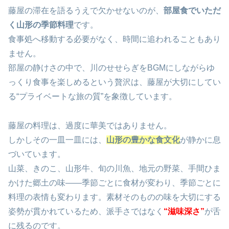
藤屋の滞在を語るうえで欠かせないのが、
部屋食でいただ
く山形の季節料理
です。
食事処へ移動する必要がなく、時間に追われることもあり
ません。
部屋の静けさの中で、川のせせらぎをBGMにしながらゆ
っくり食事を楽しめるという贅沢は、藤屋が大切にしてい
る“プライベートな旅の質”を象徴しています。
藤屋の料理は、過度に華美ではありません。
しかしその一皿一皿には、
山形の豊かな食文化
が静かに息
づいています。
山菜、きのこ、山形牛、旬の川魚、地元の野菜、手間ひま
かけた郷土の味――季節ごとに食材が変わり、季節ごとに
料理の表情も変わります。素材そのものの味を大切にする
姿勢が貫かれているため、派手さではなく
“滋味深さ”
が舌
に残るのです。