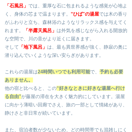
「石風呂」
では、重厚な石に包まれるような感覚が心地よ
く、身体の芯まで温まります。
“ひば”の湯屋
では木の香り
がふわりと立ち、森林浴のようなリラックス感を与えてく
れます。
「半露天風呂」
は外気を感じながら入れる開放的
な空間で、川の音がより近くに届きます。
そして
「地下風呂」
は、最も異世界感が強く、静寂の奥に
潜り込んでいくような深い安らぎがあります。
これらの湯屋は
24時間いつでも利用可能
で、
予約も必要
ありません。
他の宿と比べると、この
“好きなときに好きな湯屋へ行け
る自由”
が藤屋の滞在を大きく魅力的にしています。湯屋
に向かう薄暗い回廊でさえ、旅の一部として情緒があり、
静けさと非日常が続いています。
また、宿泊者数が少ないため、どの時間帯でも混雑しにく