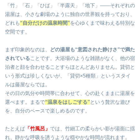
「竹」「石」「ひば」「半露天」「地下」――それぞれの
湯屋は、小さな劇場のように独自の世界観を持っており、
どれも
“自分だけの温泉時間”
を心ゆくまで味わえる特別な
空間です。
まず印象的なのは、
どの湯屋も“意図された静けさ”で満た
されている
ことです。大浴場のような雑踏がなく、他の宿
泊者と顔を合わせることすらほとんどありません。貸切と
いう形式は珍しくないが、「貸切×5種類」というスタイ
ルは藤屋ならでは。
その日の気分や時間帯に合わせて、心の赴くままに湯屋を
選べます。まるで
“温泉をはしごする”
という贅沢な遊び
を、自分のペースで楽しめるのです。
たとえば
「竹風呂」
では、竹細工の柔らかい影が湯面に揺
れ、静かな呼吸を誘うような穏やかな時間が流れます。