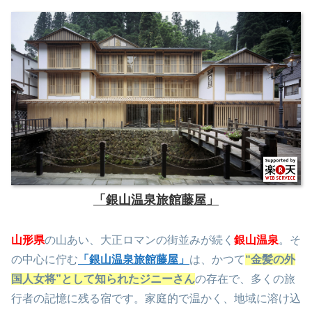
「銀山温泉旅館藤屋」
山形県
の山あい、大正ロマンの街並みが続く
銀山温泉
。そ
の中心に佇む
「銀山温泉旅館藤屋」
は、かつて
“金髪の外
国人女将”として知られたジニーさん
の存在で、多くの旅
行者の記憶に残る宿です。家庭的で温かく、地域に溶け込