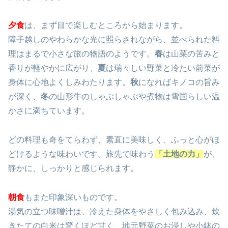
夕食
は、まず目で楽しむところから始まります。
障子越しのやわらかな光に照らされながら、並べられた料
理はまるで小さな旅の物語のようです。
春
は山菜の苦みと
香りが軽やかに広がり、
夏
は瑞々しい野菜と冷たい前菜が
身体に心地よくしみわたります。
秋
になればキノコの旨み
が深く、
冬
の山形牛のしゃぶしゃぶや煮物は雪国らしい温
かさに満ちています。
どの料理も奇をてらわず、素直に美味しく、ふっと心がほ
どけるような味わいです。旅先で味わう
「土地の力」
が、
静かに、しっかりと感じられます。
朝食
もまた印象深いものです。
湯気の立つ味噌汁は、冷えた身体をやさしく包み込み、炊
きたての白米は驚くほど甘く、地元野菜のお浸しや小鉢の