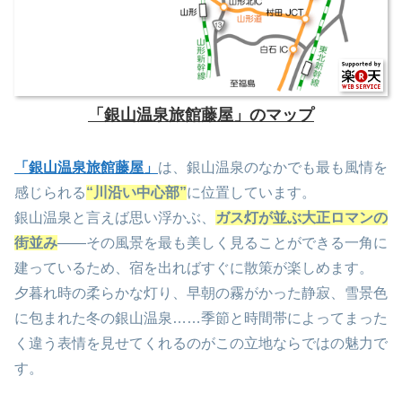
「銀山温泉旅館藤屋」のマップ
「銀山温泉旅館藤屋」
は、銀山温泉のなかでも最も風情を
感じられる
“川沿い中心部”
に位置しています。
銀山温泉と言えば思い浮かぶ、
ガス灯が並ぶ大正ロマンの
街並み
――その風景を最も美しく見ることができる一角に
建っているため、宿を出ればすぐに散策が楽しめます。
夕暮れ時の柔らかな灯り、早朝の霧がかった静寂、雪景色
に包まれた冬の銀山温泉……季節と時間帯によってまった
く違う表情を見せてくれるのがこの立地ならではの魅力で
す。