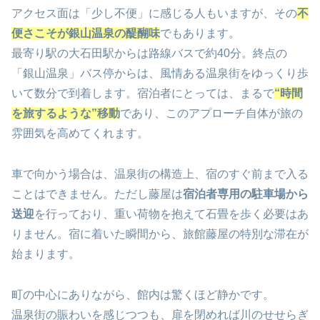
アクセス面は「少し不便」に感じる人もいますが、その
不
便さこそが銀山温泉の醍醐味
でもあります。
最寄り駅の大石田駅からは路線バスで約40分。終点の
「銀山温泉」バス停からは、風情ある温泉街をゆっくり歩
いて数分で到着します。宿泊者にとっては、まるで
“時間
を旅するような”移動
であり、このアプローチ自体が旅の
雰囲気を高めてくれます。
車で向かう場合は、温泉街の構造上、宿のすぐ前まで入る
ことはできません。ただし藤屋は
宿泊者専用の駐車場から
送迎
を行っており、重い荷物を抱えて石畳を歩く必要はあ
りません。宿に着いた瞬間から、旅館藤屋の特別な滞在が
始まります。
町の中心にありながら、館内は驚くほど静かです。
温泉街の賑わいを感じつつも、扉を閉めれば川のせせらぎ