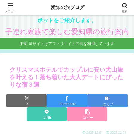
愛知の旅ブログ
愛知在住の主婦が、子供と一緒に楽しめる県内観光ス
メニュー
検索
ポットをご紹介します。
子連れ家族で楽しむ愛知県の旅行案内
[PR] 当サイトはアフィリエイト広告を利用しています
クリスマスホテルでカップルに安い犬山旅
を叶える！落ち着いた大人デートにぴった
りな宿３選
X
Facebook
はてブ
LINE
コピー
2025.12.04
2025.12.08