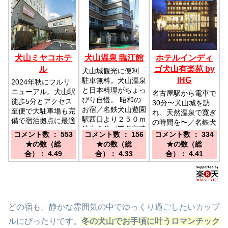
犬山ミヤコホテ
犬山温泉 臨江館
ホテルインディ
ル
ゴ犬山有楽苑 by
犬山城観光に便利
IHG
駐車無料。犬山温泉
2024年秋にフルリ
と日本料理がちょっ
ニューアル。犬山駅
名古屋駅から電車で
ぴり自慢。 昭和の
徒歩5分とアクセス
30分〜犬山城を訪
お宿／名鉄犬山遊園
至便で大駐車場も完
れ、天然温泉で寛ぎ
駅西口より２５０ｍ
備で宿泊拠点に最適
の時間を〜／名鉄犬
徒歩６分／東名高速
です。／名鉄犬山駅
山遊園駅より徒歩約
コメント数 ： 553
コメント数 ： 156
コメント数 ： 334
道路小牧ＩＣ下車犬
より徒歩５分、小牧
7分
★の数（総
★の数（総
★の数（総
山城方面へ
インターより25分
合）： 4.49
合）： 4.33
合）： 4.41
どの宿も、静かな雰囲気の中でゆっくり過ごしたいカップ
ルにぴったりです。
冬の犬山でお手頃に叶うロマンチック