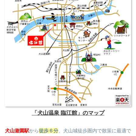
「犬山温泉 臨江館」のマップ
犬山遊園駅
から
徒歩６分
、犬山城徒歩圏内で散策に最適で