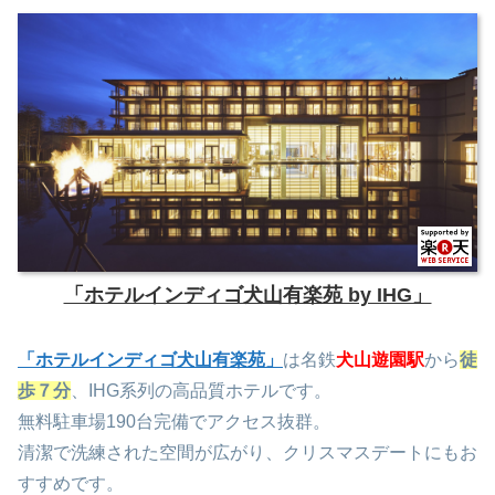
「ホテルインディゴ犬山有楽苑 by IHG」
「ホテルインディゴ犬山有楽苑」
は名鉄
犬山遊園駅
から
徒
歩７分
、IHG系列の高品質ホテルです。
無料駐車場190台完備でアクセス抜群。
清潔で洗練された空間が広がり、クリスマスデートにもお
すすめです。