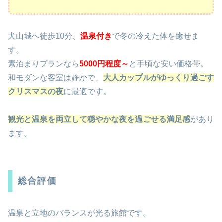
犬山城へ徒歩10分、
温泉付き
で冬の冷えた体を癒せま
す。
素泊まりプランなら
50
00円程度～
と手頃な安い価格帯。
和モダンな客室は静かで、
大人カップルがゆっくり過ごす
クリスマスの夜
に最適です。
観光と温泉を両立して穏やかな夜を過ごせる満足感
があり
ます。
総合評価
温泉と立地のバランスが光る旅館です。