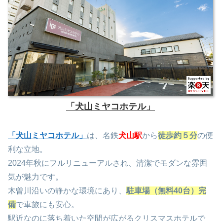
「犬山ミヤコホテル」
「犬山ミヤコホテル」
は、名鉄
犬山駅
から
徒歩約５分
の便
利な立地。
2024年秋にフルリニューアルされ、清潔でモダンな雰囲
気が魅力です。
木曽川沿いの静かな環境にあり、
駐車場（無料40台）完
備
で車旅にも安心。
駅近なのに落ち着いた空間が広がるクリスマスホテルで