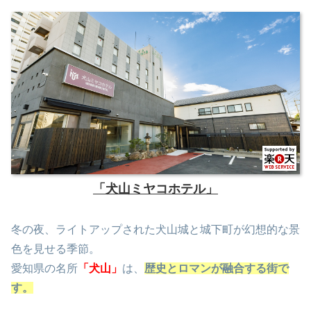
「犬山ミヤコホテル」
冬の夜、ライトアップされた犬山城と城下町が幻想的な景
色を見せる季節。
愛知県の名所
「犬山」
は、
歴史とロマンが融合する街で
す。