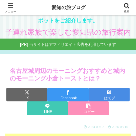
愛知の旅ブログ
愛知在住の主婦が、子供と一緒に楽しめる県内観光ス
メニュー
検索
ポットをご紹介します。
子連れ家族で楽しむ愛知県の旅行案内
[PR] 当サイトはアフィリエイト広告を利用しています
名古屋城周辺のモーニングおすすめと城内
のモーニング小倉トーストとは？
X
Facebook
はてブ
LINE
コピー
2024.09.02
2026.03.16