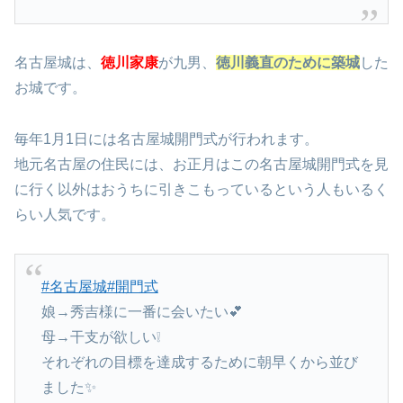
名古屋城は、
徳川家康
が九男、
徳川義直のために築城
した
お城です。
毎年1月1日には名古屋城開門式が行われます。
地元名古屋の住民には、お正月はこの名古屋城開門式を見
に行く以外はおうちに引きこもっているという人もいるく
らい人気です。
#名古屋城
#開門式
娘→秀吉様に一番に会いたい💕
母→干支が欲しい❕
それぞれの目標を達成するために朝早くから並び
ました✨