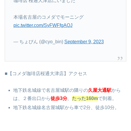
珈琲店 桜通大津店にいました
本場名古屋のコメダでモーニング
pic.twitter.com/SyFWFfgAQJ
— ちょびん (@cyo_bin)
September 9, 2023
■【コメダ珈琲店桜通大津店】アクセス
地下鉄名城線で名古屋城駅の隣りの
久屋大通駅
から
は、２番出口から
徒歩3分
、
たった160m
で到着。
地下鉄名城線名古屋城駅から車で2分、徒歩10分。