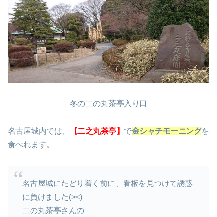
冬の二の丸茶亭入り口
名古屋城内では、
【二之丸茶亭】
で
金シャチモーニング
を
食べれます。
名古屋城にたどり着く前に、看板を見つけて誘惑
に負けました(><)
二の丸茶亭さんの