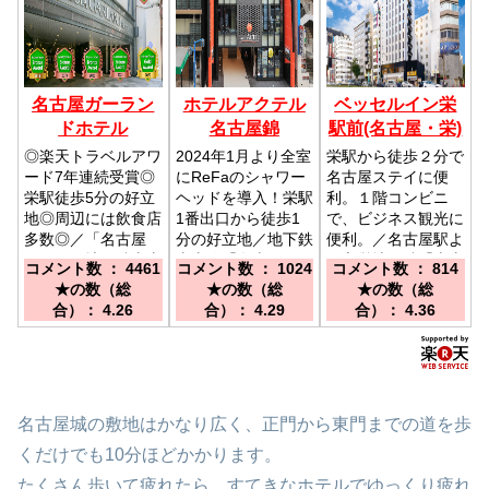
名古屋ガーラン
ホテルアクテル
ベッセルイン栄
ドホテル
名古屋錦
駅前(名古屋・栄)
◎楽天トラベルアワ
2024年1月より全室
栄駅から徒歩２分で
ード7年連続受賞◎
にReFaのシャワー
名古屋ステイに便
栄駅徒歩5分の好立
ヘッドを導入！栄駅
利。１階コンビニ
地◎周辺には飲食店
1番出口から徒歩1
で、ビジネス観光に
多数◎／「名古屋
分の好立地／地下鉄
便利。／名古屋駅よ
駅」より地下鉄東山
東山線「名古屋駅」
り市営地下鉄「東山
コメント数 ： 4461
コメント数 ： 1024
コメント数 ： 814
線・藤が丘行き乗車
→「栄駅」下車→西
線 栄駅」５分 1番
★の数（総
★の数（総
★の数（総
⇒「栄駅」下車⇒8
口より1番出口から
出口より徒歩2分、
合）： 4.26
合）： 4.29
合）： 4.36
番出口より徒歩5分
外へ→西に向かい、
名古屋駅「桜通り
デイリーヤマザキを
口」タクシーより
右折して20秒
10分(2.3km)
名古屋城の敷地はかなり広く、正門から東門までの道を歩
くだけでも10分ほどかかります。
たくさん歩いて疲れたら、すてきなホテルでゆっくり疲れ