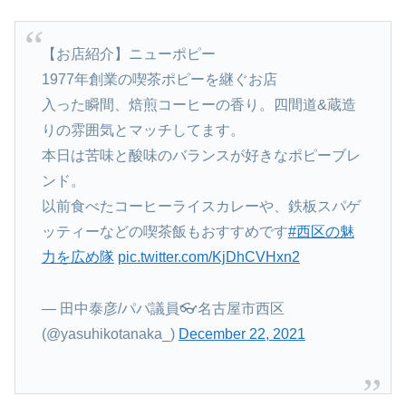
【お店紹介】ニューポピー
1977年創業の喫茶ポピーを継ぐお店
入った瞬間、焙煎コーヒーの香り。四間道&蔵造
りの雰囲気とマッチしてます。
本日は苦味と酸味のバランスが好きなポピーブレ
ンド。
以前食べたコーヒーライスカレーや、鉄板スパゲ
ッティーなどの喫茶飯もおすすめです
#西区の魅
力を広め隊
pic.twitter.com/KjDhCVHxn2
— 田中泰彦/パパ議員👓名古屋市西区
(@yasuhikotanaka_)
December 22, 2021