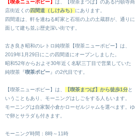
【喫茶ニューポピー】
は、【喫茶まつば】のある円頓寺商
店街近くの
四間道（しけみち）
にあります。
四間道は、軒を連ねる町家と石垣の上の土蔵群が、通りに
面して建ち並ぶ歴史深い街です。
古き良き昭和のレトロ純喫茶【喫茶ニューポピー】は、
2019年1月29日にこの四間道にオープンしました。
昭和52年からおよそ30年近く名駅三丁目で営業していた
純喫茶『
喫茶ポピー
』の2代目です。
【喫茶ニューポピー】は、
【喫茶まつば】から徒歩1分
と
いうこともあり、モーニングはしごをする人もいます。
モーニングは自家製小倉かローゼルジャムを選べます。ゆ
で卵とサラダも付きます。
モーニング時間：8時～11時