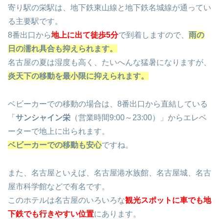
寄り駅の栄駅は、地下鉄東山線と地下鉄名城線が通ってい
る主要駅です。
8番出口から
地上に出て徒歩5分
で到着しますので、
雨の
日の濡れ具合も抑えられます。
名古屋の夏は湿度も高く、たいへんな猛暑になりますが、
炎天下の移動を最小限に抑えられます。
ベビーカーでの移動の場合は、
8番出口から直結している
「
サンシャイン栄
（営業時間9:00～23:00）」からエレベ
ーターで地上に出られます。
ベビーカーでの移動も安心
ですね。
また、名古屋といえば、名古屋港水族館、名古屋城、名古
屋市科学館などで有名です。
このホテルは名古屋のいろいろな
観光スポットに車でも地
下鉄でも行きやすい位置
にあります。