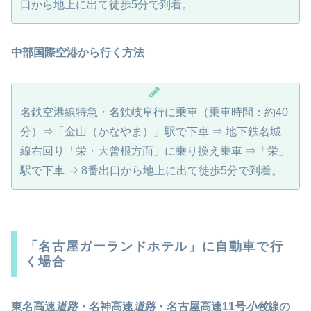
口から地上に出て徒歩5分で到着。
中部国際空港から行く方法
名鉄空港線特急・名鉄岐阜行に乗車（乗車時間：約40
分）⇒「金山（かなやま）」駅で下車 ⇒ 地下鉄名城
線右回り「栄・大曾根方面」に乗り換え乗車 ⇒「栄」
駅で下車 ⇒ 8番出口から地上に出て徒歩5分で到着。
「名古屋ガーランドホテル」に自動車で行
く場合
東名高速
道路
・名神高速
道路
・名古屋高速11号
小牧
線の