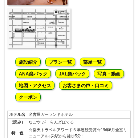
施設紹介
プラン一覧
部屋一覧
ANA楽パック
JAL楽パック
写真・動画
地図・アクセス
お客さまの声・口コミ
クーポン
ホテル名
名古屋ガーランドホテル
（読み）
なごや がーらんどほてる
☆楽天トラベルアワード６年連続受賞☆19年6月全室リ
特 色
ニューアル♪栄駅から徒歩5分！