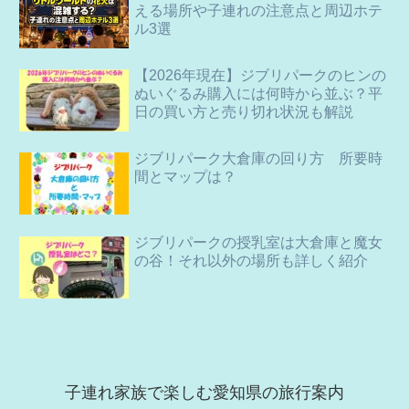
える場所や子連れの注意点と周辺ホテ
ル3選
【2026年現在】ジブリパークのヒンの
ぬいぐるみ購入には何時から並ぶ？平
日の買い方と売り切れ状況も解説
ジブリパーク大倉庫の回り方 所要時
間とマップは？
ジブリパークの授乳室は大倉庫と魔女
の谷！それ以外の場所も詳しく紹介
子連れ家族で楽しむ愛知県の旅行案内