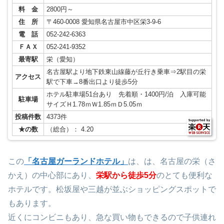
料 金
2800円～
住 所
〒460-0008 愛知県名古屋市中区栄3-9-6
電 話
052-242-6363
ＦＡＸ
052-241-9352
最寄駅
栄（愛知）
名古屋駅より地下鉄東山線藤が丘行き乗車⇒2駅目の栄
アクセス
駅で下車→8番出口より徒歩5分
ホテル駐車場51台あり 先着順・1400円/泊 入庫可能
駐車場
サイズＨ1.78ｍＷ1.85ｍＤ5.05ｍ
投稿件数
4373件
★の数
（総合）： 4.20
この
「名古屋ガーランドホテル」
は、は、名古屋の栄（さ
かえ）の中心部にあり、
栄
駅から徒歩5分
のとても便利な
ホテルです。松坂屋や三越が並ぶショッピングスポットで
もあります。
近くにコンビニもあり、急な買い物もできるので子供連れ