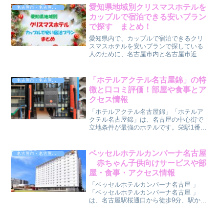
愛知県地域別クリスマスホテルを
名古屋市・名古屋近郊・名古屋発
カップルで宿泊できる安いプラン
で探す まとめ！
愛知県内で、カップルで宿泊できるクリ
スマスホテルを安いプランで探している
人のために、名古屋市内と名古屋市近郊
で整理してまとめました。愛知県内でも
アクセス便利な名古屋駅や名古屋の中心
街は価格が上がりますが、予算を抑えた
「ホテルアクテル名古屋錦」の特
名古屋市・名古屋近郊・名古屋発
いカップル向けに低価格帯...
徴と口コミ評価！部屋や食事とア
クセス情報
「ホテルアクテル名古屋錦」「ホテルア
クテル名古屋錦」は、名古屋の中心街で
立地条件が最強のホテルです。栄駅1番出
口から徒歩1分でオレンジの外観がとても
わかりやすいので迷う心配はありませ
ん。中部電力 MIRAI TOWER（旧・名古
ベッセルホテルカンパーナ名古屋
名古屋市・名古屋近郊・名古屋発
屋テレビ塔）...
赤ちゃん子供向けサービスや部
屋・食事・アクセス情報
「ベッセルホテルカンパーナ名古屋 」
「ベッセルホテルカンパーナ名古屋 」
は、名古屋駅桜通口から徒歩9分、駅から
ほどほどの距離の静かな住宅街にありま
す。このホテルは、赤ちゃんへのサービ