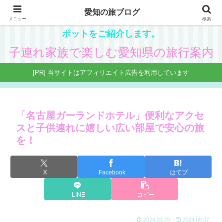
愛知の旅ブログ
愛知在住の主婦が、子供と一緒に楽しめる県内観光ス
メニュー
検索
ポットをご紹介します。
子連れ家族で楽しむ愛知県の旅行案内
[PR] 当サイトはアフィリエイト広告を利用しています
「名古屋ガーランドホテル」便利なアクセ
スと子供連れに嬉しい広い部屋で安心の旅
を！
X
Facebook
はてブ
LINE
コピー
2024.03.29
2024.09.07