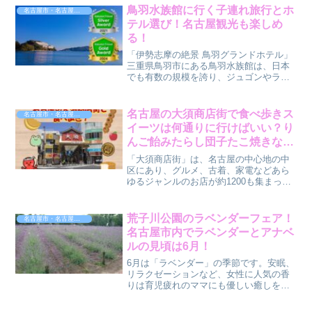
スが充実しています。オムツやおしりふ
鳥羽水族館に行く子連れ旅行とホ
名古屋市・名古屋近郊・名古屋発
きなども準備されていて...
テル選び！名古屋観光も楽しめ
る！
「伊勢志摩の絶景 鳥羽グランドホテル」
三重県鳥羽市にある鳥羽水族館は、日本
でも有数の規模を誇り、ジュゴンやラッ
コなどの人気動物に会えることで知られ
ています。鳥羽水族館周辺には観光客向
けのホテルが集まり、伊勢志摩の自然と
名古屋の大須商店街で食べ歩きス
名古屋市・名古屋近郊・名古屋発
海の幸も同時に味わえる...
イーツは何通りに行けばいい？り
んご飴みたらし団子たこ焼きな
ど！
「大須商店街」は、名古屋の中心地の中
区にあり、グルメ、古着、家電などあら
ゆるジャンルのお店が約1200も集まった
「ごった煮」の魅力と活気にあふれた街
です。「日本一元気な商店街」とも言わ
れています。大須商店街の歴史は、今か
荒子川公園のラベンダーフェア！
名古屋市・名古屋近郊・名古屋発
ら約400年前、江戸...
名古屋市内でラベンダーとアナベ
ルの見頃は6月！
6月は「ラベンダー」の季節です。安眠、
リラクゼーションなど、女性に人気の香
りは育児疲れのママにも優しい癒しをも
たらします。このラベンダー、都会の名
古屋市内でも見られるのをご存知でしょ