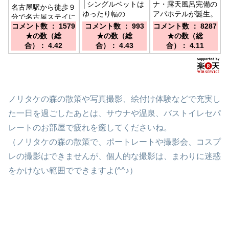
│シングルベットは
ナ・露天風呂完備の
名古屋駅から徒歩９
ゆったり幅の
アパホテルが誕生。
分で名古屋ステイに
150cm│／JR名古屋
ビジネス・観光に便
コメント数 ： 1579
コメント数 ： 993
コメント数 ： 8287
便利。サウナ付大浴
駅太閤通口より徒歩
利です。／地下鉄桜
★の数（総
★の数（総
★の数（総
場完備で旅に安らぎ
約7-10分！ 名古
通線「丸の内駅」3
合）： 4.42
合）： 4.43
合）： 4.11
を。／JR名古屋駅
屋めしが自慢の朝食
番出口から徒歩1分
桜通口より徒歩約９
ビュッフェをご用意
(地下鉄鶴舞線利用
分 近鉄名古屋駅・
しております♪
時は2番出口）伏見
名鉄名古屋駅・地下
通沿いに玄関がござ
鉄名古屋駅 亀島駅
います
から１駅 国際セン
ノリタケの森の散策や写真撮影、絵付け体験などで充実し
ター駅から１駅
た一日を過ごしたあとは、サウナや温泉、バストイレセパ
レートのお部屋で疲れを癒してくださいね。
（ノリタケの森の散策で、ポートレートや撮影会、コスプ
レの撮影はできませんが、個人的な撮影は、まわりに迷惑
をかけない範囲でできますよ(^^♪）