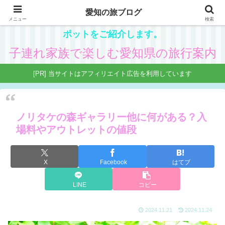
愛知の旅ブログ
愛知在住の主婦が、子供と一緒に楽しめる県内観光ス
メニュー
検索
ポットをご紹介します。
子連れ家族で楽しむ愛知県の旅行案内
[PR] 当サイトはアフィリエイト広告を利用しています
ノリタケの森ギャラリー他に何がある？入
場料やアウトレットの値段
X
Facebook
はてブ
LINE
コピー
2024.11.21
2024.11.24