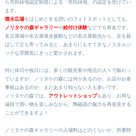
ら市民緑地認定制度による「市民緑地」の認定を受けてい
ます。
噴水広場
をはじめとする憩いのフォトスポットとしても、
ノリタケの森ギャラリー
や
絵付け体験
などでも有名です。
名古屋城や名古屋港水族館などの名古屋観光から、足を延
ばして立ち寄ってみると、あまりにもすてきなノスタルジ
ックな雰囲気にきっと驚かされます。
特に休日や祝日には、多くの観光客や地元の人々で賑わっ
ていますが、ノリタケの森には何があるのか、お店やお食
事処はあるのか、まだあまり知らない人も多いです。
ノリタケの森では、
アウトレットショップ
もあり、お得な
値段で買い物を楽しみながら、陶磁器の魅力を再発見する
ことができますよ！
ノリタケの森ギャラリーの入場料はどのくらいか、所要時