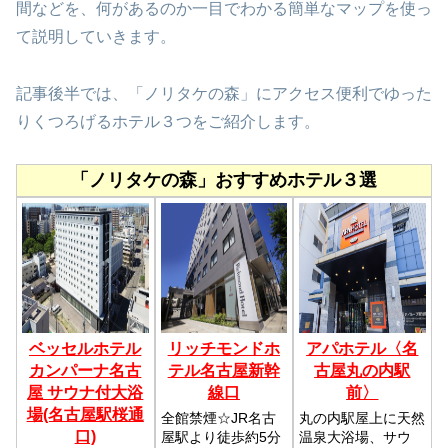
間などを、何があるのか一目でわかる簡単なマップを使っ
て説明していきます。
記事後半では、「ノリタケの森」にアクセス便利でゆった
りくつろげるホテル３つをご紹介します。
「ノリタケの森」おすすめホテル３選
ベッセルホテル
リッチモンドホ
アパホテル〈名
カンパーナ名古
テル名古屋新幹
古屋丸の内駅
屋 サウナ付大浴
線口
前〉
場(名古屋駅桜通
全館禁煙☆JR名古
丸の内駅屋上に天然
口)
屋駅より徒歩約5分
温泉大浴場、サウ