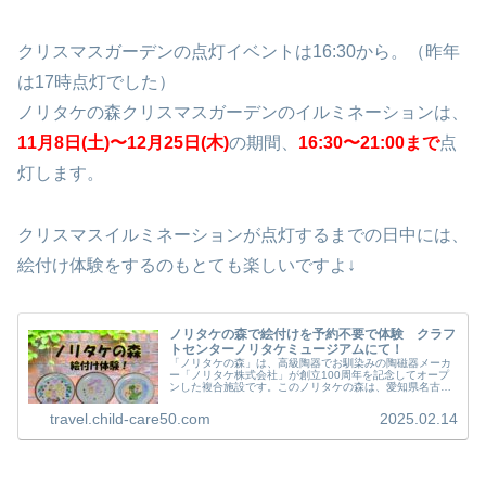
クリスマスガーデンの点灯イベントは16:30から。（昨年
は17時点灯でした）
ノリタケの森クリスマスガーデンのイルミネーションは、
11月8日(土)〜12月25日(木)
の期間、
16:30〜21:00まで
点
灯します。
クリスマスイルミネーションが点灯するまでの日中には、
絵付け体験をするのもとても楽しいですよ↓
ノリタケの森で絵付けを予約不要で体験 クラフ
トセンターノリタケミュージアムにて！
「ノリタケの森」は、高級陶器でお馴染みの陶磁器メーカ
ー「ノリタケ株式会社」が創立100周年を記念してオープ
ンした複合施設です。このノリタケの森は、愛知県名古屋
市の則武新町（のりたけしんまち）にあります。この地名
が「ノリタケ」の由来となってい...
travel.child-care50.com
2025.02.14