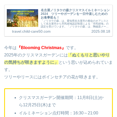
名古屋ノリタケの森クリスマスイルミネーション
2024 ツリーやガーデンを一日中楽しむための
お食事処も！
「ノリタケの森」は、愛知県名古屋市の都会のオアシスと
して名古屋市から市民緑地認定制度による「市民緑地」の
認定を受けています。「ノリタケの森」は、陶磁器メーカ
ー「ノリタケ株式会社」が創立100周年を記念して本社工
travel.child-care50.com
2025.08.18
場跡地にオープンしました。「ノ...
今年は
『Blooming Christmas』
です。
2025年のクリスマスガーデンには
「ぬくもりと思いやり
の気持ちが咲きますように」
という思いが込められていま
す。
ツリーやリースにはポインセチアの花が咲きます。
クリスマスガーデン開催期間：11月8日(土)か
ら12月25日(木)まで
イルミネーション点灯時間：16:30～21:00