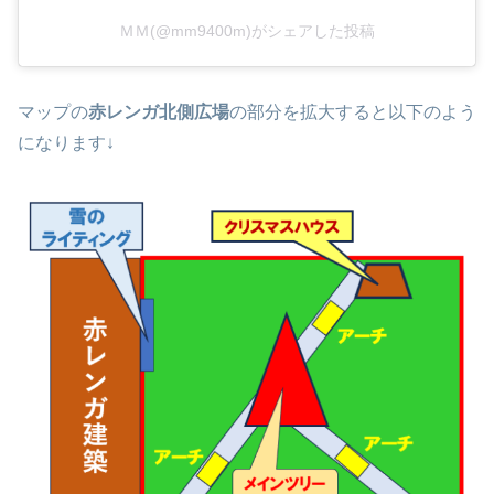
ＭＭ(@mm9400m)がシェアした投稿
マップの
赤レンガ北側広場
の部分を拡大すると以下のよう
になります↓