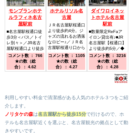
モンブランホテ
ホテルリソル名
ダイワロイネッ
ルラフィネ名古
古屋
トホテル名古屋
屋駅前
駅前
ＪＲ名古屋駅桜通口
より徒歩約4分。ジ
■名古屋駅桜通口徒
■数量限定ReFaア
ャズの流れるお洒落
歩3分＜バス／トイ
イロン貸出有♪■JR
なロビー♪／ＪＲ名
レ別々＞／JR名古
名古屋駅【桜通口】
古屋駅桜通り口から
屋駅桜通口より徒歩
より徒歩約5分／◆
徒歩で4分。ユニモ
3分
ＪＲ名古屋駅桜通口
コメント数 ： 766
コメント数 ： 1105
コメント数 ： 3216
ールU8出口すぐ。
より徒歩５分◆近
★の数（総
★の数（総
★の数（総
IGアリーナまで地
鉄、名鉄名古屋駅よ
合）： 4.62
合）： 4.27
合）： 4.28
下鉄で約15分とア
り徒歩3分◆中部国
クセス良好。
際空港からミュース
カイ利用で最短２８
分◆
利用しやすい料金で清潔感がある人気のホテル３つをご紹
介します。
ノリタケの森
は
名古屋駅から徒歩15分
で行けるので、ホ
テルも名古屋駅近くを選ぶと、名古屋観光の拠点として動
きやすいです。