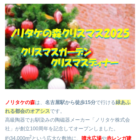
ノリタケの森
は、
名古屋駅から徒歩15分
で行ける
緑あふ
れる都会のオアシス
です。
高級陶器でお馴染みの陶磁器メーカー「ノリタケ株式会
社」が創立100周年を記念してオープンしました。
2
約34,000m
という広大な敷地に、
噴水広場
や
赤レンガ建