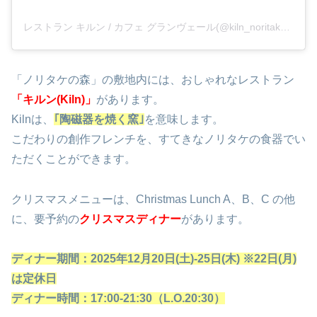
レストラン キルン / カフェ グランヴェール(@kiln_noritake)がシェアした投稿
「ノリタケの森」の敷地内には、おしゃれなレストラン
「キルン(Kiln)」
があります。
Kilnは、
｢陶磁器を焼く窯｣
を意味します。
こだわりの創作フレンチを、すてきなノリタケの食器でい
ただくことができます。
クリスマスメニューは、Christmas Lunch A、B、C の他
に、要予約の
クリスマスディナー
があります。
ディナー期間：2025年12月20日(土)-25日(木) ※22日(月)
は定休日
ディナー時間：17:00-21:30（L.O.20:30）