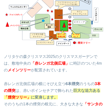
ノリタケの森クリスマス2025のクリスマスガーデンで
は、敷地中央の
「赤レンガ北側広場」
に時計のついた4m
の
メインツリー
が配置されています。
赤レンガ北側広場の横にそびえ立つ
6本煙突
のうちの
3本
の煙突
は、赤いポインセチアで飾られた
巨大な迫力ある
「
煙突ツリー」
に変身します。
そのうちの1本の煙突の根元に、大きな大きな
「サンタの