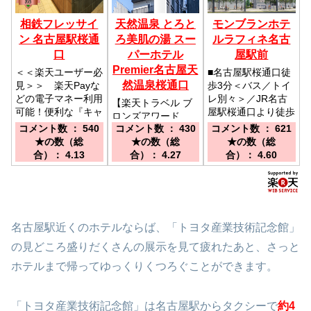
相鉄フレッサイ
天然温泉 とろと
モンブランホテ
ン 名古屋駅桜通
ろ美肌の湯 スー
ルラフィネ名古
口
パーホテル
屋駅前
Premier名古屋天
＜＜楽天ユーザー必
■名古屋駅桜通口徒
然温泉桜通口
見＞＞ 楽天Payな
歩3分＜バス／トイ
どの電子マネー利用
レ別々＞／JR名古
【楽天トラベル ブ
可能！便利な『キャ
屋駅桜通口より徒歩
ロンズアワード
ッシュレス』対応ホ
3分
コメント数 ： 540
コメント数 ： 430
コメント数 ： 621
2023受賞】とろと
テル！／名古屋駅
★の数（総
★の数（総
★の数（総
ろ天然温泉☆美肌に
「桜通口」より徒歩
合）： 4.13
合）： 4.27
合）： 4.60
効果抜群！／JR名
約４分◆新幹線・
古屋駅桜通口より徒
JR・各私鉄・地下
歩8分
鉄全てアクセス抜
群！◆名古屋駅地下
街からのアクセスも
名古屋駅近くのホテルならば、「トヨタ産業技術記念館」
◎
の見どころ盛りだくさんの展示を見て疲れたあと、さっと
ホテルまで帰ってゆっくりくつろぐことができます。
「トヨタ産業技術記念館」は名古屋駅からタクシーで
約4