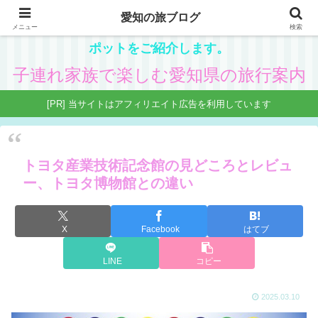
愛知の旅ブログ
愛知在住の主婦が、子供と一緒に楽しめる県内観光ス
メニュー
検索
ポットをご紹介します。
子連れ家族で楽しむ愛知県の旅行案内
[PR] 当サイトはアフィリエイト広告を利用しています
トヨタ産業技術記念館の見どころとレビュ
ー、トヨタ博物館との違い
X
Facebook
はてブ
LINE
コピー
2025.03.10