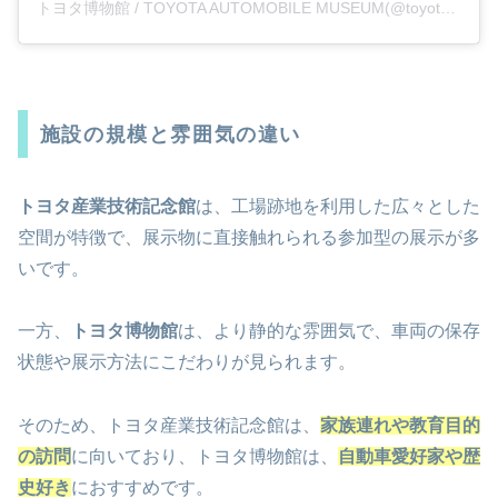
トヨタ博物館 / TOYOTA AUTOMOBILE MUSEUM(@toyota_automobile_museum)がシェアした投稿
施設の規模と雰囲気の違い
トヨタ産業技術記念館
は、工場跡地を利用した広々とした
空間が特徴で、展示物に直接触れられる参加型の展示が多
いです。
一方、
トヨタ博物館
は、より静的な雰囲気で、車両の保存
状態や展示方法にこだわりが見られます。
そのため、トヨタ産業技術記念館は、
家族連れや教育目的
の訪問
に向いており、トヨタ博物館は、
自動車愛好家や歴
史好き
におすすめです。