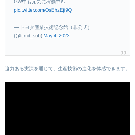
GW中も元気に稼働中🦾
pic.twitter.com/OsEhzEji9Q
— トヨタ産業技術記念館（非公式）
(@tcmit_sub)
May 4, 2023
迫力ある実演を通じて、生産技術の進化を体感できます。