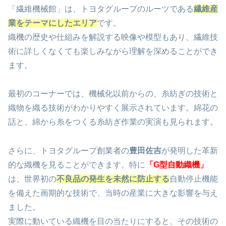
「繊維機械館」は、トヨタグループのルーツである
繊維産
業をテーマにしたエリア
です。
織機の歴史や仕組みを解説する映像や模型もあり、繊維技
術に詳しくなくても楽しみながら理解を深めることができ
ます。
最初のコーナーでは、機械化以前からの、糸紡ぎの技術と
織物を織る技術がわかりやすく展示されています。綿花の
話と、綿から糸をつくる糸紡ぎ作業の実演も見られます。
さらに、トヨタグループ創業者の
豊田佐吉
が発明した革新
的な織機を見ることができます。特に
「G型自動織機」
は、世界初の
不良品の発生を未然に防止する
自動停止機能
を備えた画期的な技術で、当時の産業に大きな影響を与え
ました。
実際に動いている織機を目の当たりにすると、その技術の