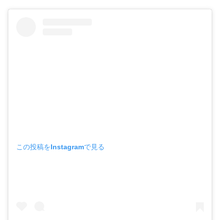
名古屋港水族館のシャチの背びれやヒレの
特徴
この投稿をInstagramで見る