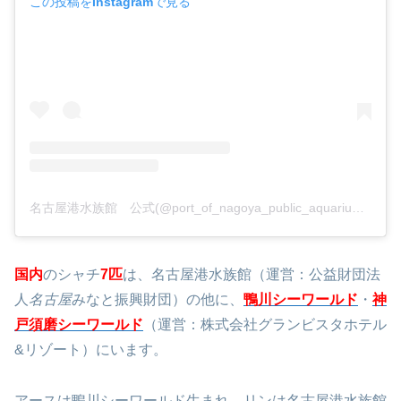
この投稿をInstagramで見る
名古屋港水族館 公式(@port_of_nagoya_public_aquarium)がシェアした投稿
国内
のシャチ
7匹
は、名古屋港水族館（運営：公益財団法
人
名古屋
みなと振興財団）の他に、
鴨川シーワールド
・
神
戸須磨シーワールド
（運営：株式会社グランビスタホテル