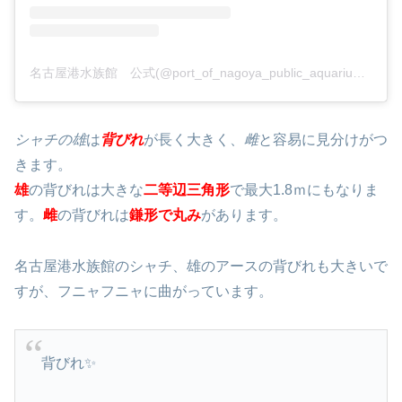
名古屋港水族館 公式(@port_of_nagoya_public_aquarium)がシェアした投稿
シャチの雄
は
背びれ
が長く大きく、
雌
と容易に見分けがつ
きます。
雄
の背びれは大きな
二等辺三角形
で最大1.8ｍにもなりま
す。
雌
の背びれは
鎌形で丸み
があります。
名古屋港水族館のシャチ、雄のアースの背びれも大きいで
すが、フニャフニャに曲がっています。