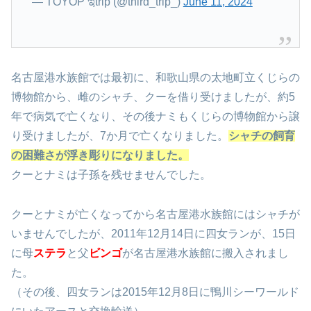
pic.twitter.com/tV4akEK5xK
— TOYOP ಇtrip (@third_trip_)
June 11, 2024
名古屋港水族館では最初に、和歌山県の太地町立くじらの
博物館から、雌のシャチ、クーを借り受けましたが、約5
年で病気で亡くなり、その後ナミもくじらの博物館から譲
り受けましたが、7か月で亡くなりました。
シャチの飼育
の困難さが浮き彫りになりました。
クーとナミは子孫を残せませんでした。
クーとナミが亡くなってから名古屋港水族館にはシャチが
いませんでしたが、2011年12月14日に四女ランが、15日
に母
ステラ
と父
ビンゴ
が名古屋港水族館に搬入されまし