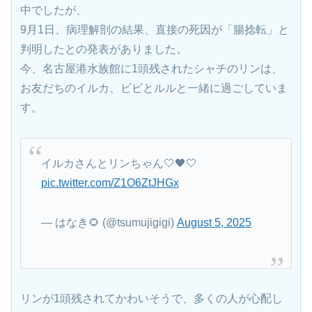
合計6頭になりました。
雄のシャチの寿命は一般的に50～60年で、死因は調査
中でしたが、
9月1日、病理解剖の結果、直接の死因が「腸捻転」と
判明したとの発表がありました。
今、名古屋港水族館に1頭残されたシャチのリンは、
お友だちのイルカ、ビビとルルと一緒に過ごしていま
す。
イルカさんとリンちゃん🤍🖤🤍
pic.twitter.com/Z1O6ZtJHGx
— はなき🌻 (@tsumujigigi)
August 5, 2025