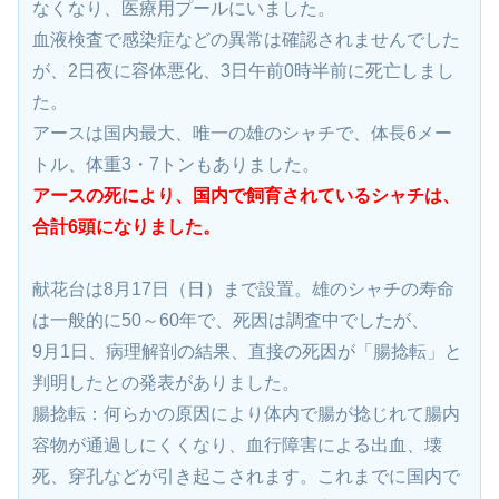
なくなり、医療用プールにいました。
血液検査で感染症などの異常は確認されませんでした
が、2日夜に容体悪化、3日午前0時半前に死亡しまし
た。
アースは国内最大、唯一の雄のシャチで、体長6メー
トル、体重3・7トンもありました。
アースの死により、国内で飼育されているシャチは、
合計6頭になりました。
献花台は8月17日（日）まで設置。雄のシャチの寿命
は一般的に50～60年で、死因は調査中でしたが、
9月1日、病理解剖の結果、直接の死因が「腸捻転」と
判明したとの発表がありました。
腸捻転：何らかの原因により体内で腸が捻じれて腸内
容物が通過しにくくなり、血行障害による出血、壊
死、穿孔などが引き起こされます。これまでに国内で