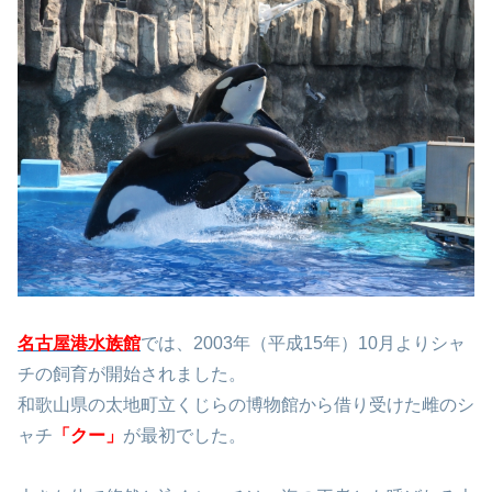
名古屋港水族館
では、2003年（平成15年）10月よりシャ
チの飼育が開始されました。
和歌山県の太地町立くじらの博物館から借り受けた雌のシ
ャチ
「クー」
が最初でした。