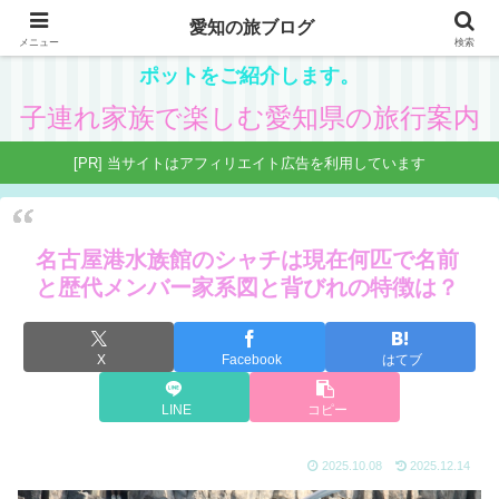
愛知の旅ブログ
愛知在住の主婦が、子供と一緒に楽しめる県内観光ス
メニュー
検索
ポットをご紹介します。
子連れ家族で楽しむ愛知県の旅行案内
[PR] 当サイトはアフィリエイト広告を利用しています
名古屋港水族館のシャチは現在何匹で名前
と歴代メンバー家系図と背びれの特徴は？
X
Facebook
はてブ
LINE
コピー
2025.10.08
2025.12.14