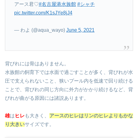
背びれ✨
アース君♡
#名古屋港水族館
#シャチ
pic.twitter.com/K1sJYe8jJ4
— わよ (@aqua_wayo)
June 5, 2021
背びれには骨はありません。
水族館の飼育下では水面で過ごすことが多く、背びれが水
圧で支えられないこと、狭いプール内を低速で回り続ける
ことで、背びれの同じ方向に外力がかかり続けるなど、背
びれが曲がる原因には諸説あります。
雄
は
ヒレ
も大きく、
アースのヒレはリンのヒレよりもかな