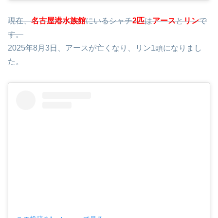
名古屋港水族館 公式(@port_of_nagoya_public_aquarium)がシェアした投稿
現在、
名古屋港水族館
にいるシャチ
2匹
は
アース
と
リン
で
す。
2025年8月3日、アースが亡くなり、リン1頭になりまし
た。