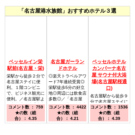
「名古屋港水族館」おすすめホテル３選
ベッセルイン栄
名古屋ガーラン
ベッセルホテル
駅前(名古屋・栄)
ドホテル
カンパーナ名古
屋 サウナ付大浴
栄駅から徒歩２分で
◎楽天トラベルアワ
場(名古屋駅桜通
名古屋ステイに便
ード7年連続受賞◎
利。１階コンビニ
栄駅徒歩5分の好立
口)
で、ビジネス観光に
地◎周辺には飲食店
名古屋駅から徒歩９
便利。／名古屋駅よ
多数◎／「名古屋
分で名古屋ステイに
り市営地下鉄「東山
駅」より地下鉄東山
コメント数 ： 759
コメント数 ： 4422
コメント数 ： 1536
便利。サウナ付大浴
線 栄駅」５分 1番
線・藤が丘行き乗車
★の数（総
★の数（総
★の数（総
場完備で旅に安らぎ
出口より徒歩2分、
⇒「栄駅」下車⇒8
合）： 4.35
合）： 4.21
合）： 4.39
を。／JR名古屋駅
名古屋駅「桜通り
番出口より徒歩5分
桜通口より徒歩約９
口」タクシーより
分 近鉄名古屋駅・
10分(2.3km)