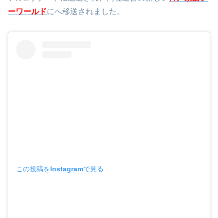
2024年3月29日に、所有権のある株式会社グランビスタホ
テル&リゾートに返還され、同社運営の新しい
神戸須磨シ
ーワールド
にへ移送されました。
この投稿をInstagramで見る