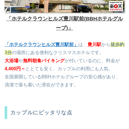
「ホテルクラウンヒルズ豊川駅前(BBHホテルグル
ープ)」
「ホテルクラウンヒルズ豊川駅前」
は、
豊川駅
から
徒歩約
3分
の場所にある便利なクリスマスホテルです。
大浴場
や
無料
朝食バイキング
が付いているのに、料金が
4,400円～
ととても安く、カップルの利用にも人気。
全国展開しているBBHホテルグループの安心感があり、
清潔で落ち着いた滞在ができます。
カップルにピッタリな点