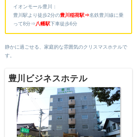
イオンモール豊川：
豊川駅より徒歩2分の
豊川稲荷駅⇒
名鉄豊川線に乗
って8分⇒
八幡駅
下車徒歩6分
静かに過ごせる、家庭的な雰囲気のクリスマスホテルで
す。
豊川ビジネスホテル