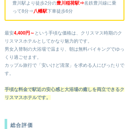
豊川駅より徒歩2分の
豊川稲荷駅⇒
名鉄豊川線に乗
って8分⇒
八幡駅
下車徒歩6分
最安
4,400円～
という手頃な価格は、クリスマス時期のク
リスマスホテルとしてかなり魅力的です。
男女入替制の大浴場で温まり、朝は無料バイキングでゆっ
くり過ごせます。
カップル旅行で「安いけど清潔」を求める人にぴったりで
す。
手頃な料金で駅近の安心感と大浴場の癒しを両立できるク
リスマスホテルです。
総合評価