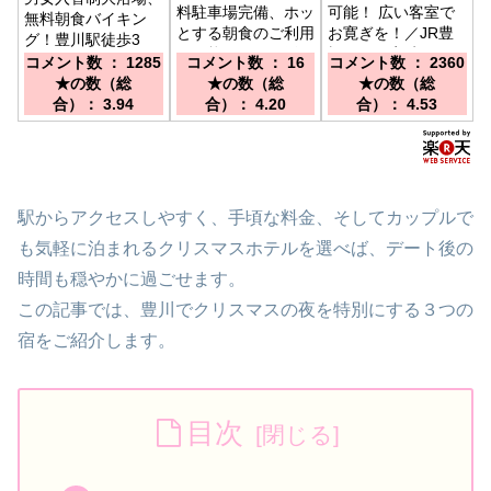
料駐車場完備、ホッ
可能！ 広い客室で
無料朝食バイキン
とする朝食のご利用
お寛ぎを！／JR豊
グ！豊川駅徒歩3
も可能。／ＪＲ飯田
橋駅から定時シャト
分。全国約140店舗
コメント数 ： 1285
コメント数 ： 16
コメント数 ： 2360
線 豊川駅／名鉄
ルバスあり JR飯
展開中のBBHホテル
★の数（総
★の数（総
★の数（総
豊川稲荷駅より 徒
田線「牛久保駅」徒
グループ！／豊川駅
合）： 3.94
合）： 4.20
合）： 4.53
歩約10分、車で約3
歩15分 豊川ICか
より徒歩3分
分 ／東名豊川ⅠC
ら車で15分
より車で約10分
駅からアクセスしやすく、手頃な料金、そしてカップルで
も気軽に泊まれるクリスマスホテルを選べば、デート後の
時間も穏やかに過ごせます。
この記事では、豊川でクリスマスの夜を特別にする３つの
宿をご紹介します。
目次