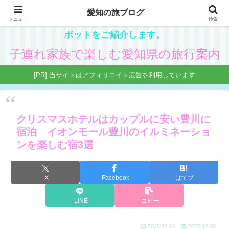
愛知の旅ブログ
愛知在住の主婦が、子供と一緒に楽しめる県内観光ス
メニュー
検索
ポットをご紹介します。
子連れ家族で楽しむ愛知県の旅行案内
[PR] 当サイトはアフィリエイト広告を利用しています
クリスマスホテルはカップルに安い豊川に
宿泊 イオンモール豊川のイルミネーショ
ンを楽しむ宿3選
X
Facebook
はてブ
LINE
コピー
2025.12.06
2025.12.08