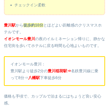
チェックイン柔軟
豊川駅
から
徒歩約10分
とほどよい距離感のクリスマスホ
テルです。
イオンモール豊川
の夜のイルミネーション帰りに、静かな
住宅街を歩いてホテルに戻る時間も心地よいものです。
イオンモール豊川：
豊川駅より徒歩2分の
豊川稲荷駅⇒
名鉄豊川線に乗
って8分⇒
八幡駅
下車徒歩6分
価格も手頃で、カップルで泊まるにはちょうど良い安心
感。